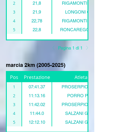
2
21,8
RIGAMONTI Matteo
3
21,9
LONGONI Giona
4
22,78
RIGAMONTI Matteo
5
22,8
RONCAREGGI Pietro
Pagina 1 di 1
marcia 2km
(2005-2025)
Pos
Prestazione
Atleta:
1
07:41.37
PROSERPIO Valerio
2
11:13.16
PORRO Pietro
3
11:42.02
PROSERPIO Valerio
4
11:44.0
SALZANI Giorgio
5
12:12.10
SALZANI Giorgio