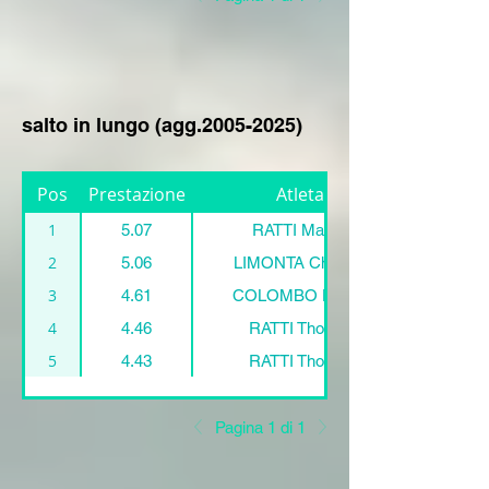
salto in lungo (agg.2005-2025)
Pos
Prestazione
Atleta:
1
5.07
RATTI Manuel
2
5.06
LIMONTA Christian
3
4.61
COLOMBO Davide
4
4.46
RATTI Thomas
5
4.43
RATTI Thomas
Pagina 1 di 1