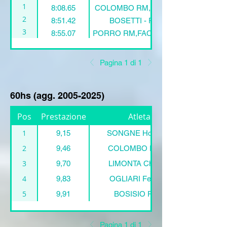
1
8:08.65
COLOMBO RM,VEZZANI RM,ROSSE
2
8:51.42
BOSETTI - PONTI - RIGAMONTI
RM
3
8:55.07
PORRO RM,FACCHIN RM,ROSSETTI
Pagina 1 di 1
60hs (agg.
2005-2025)
Pos
Prestazione
Atleta:
1
9,15
SONGNE Houzayfa
2
9,46
COLOMBO Davide
3
9,70
LIMONTA Christian
4
9,83
OGLIARI Federico
5
9,91
BOSISIO Pietro
Pagina 1 di 1