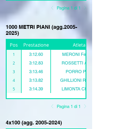
Pagina 1 di 1
1000 METRI PIANI (agg.2005-
2025)
Pos
Prestazione
Atleta:
1
3:12.60
MERONI Federico
2
3:12.83
ROSSETTI Andrea
3
3:13.46
PORRO Pietro
4
3:13.82
GHILLIONI Riccardo
5
3:14.39
LIMONTA Christian
Pagina 1 di 1
4x100 (agg.
2005-2024)