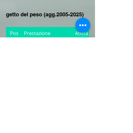
getto del peso (agg.2005-2025)
Pos
Prestazione
Atleta:
1
12.65
ARRIGONI Alex
2
12.50
LIMONTA Christian
3
11.39
ROSSETTI Diego
4
11.26
RONCAREGGI Pietro
5
11.13
ARRIGONI Alex
Pagina 1 di 1
lancio del vortex (agg.2005-