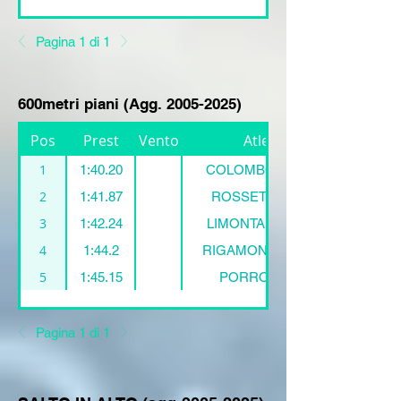
Pagina 1 di 1
600metri piani (Agg.
2005-2025)
Pos
Prest
Vento
Atleta
1
1:40.20
COLOMBO Davide
2
1:41.87
ROSSETTI Diego
3
1:42.24
LIMONTA Christian
4
1:44.2
RIGAMONTI Alberto
5
1:45.15
PORRO Pietro
Pagina 1 di 1