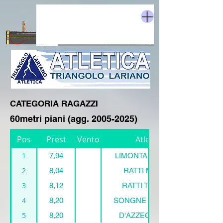
CATEGORIA RAGAZZI
60metri piani (agg.
2005-2025)
Pos
Prest
Vento
Atleta
1
7,94
LIMONTA Christian
2
8,04
RATTI Manuel
3
8,12
RATTI Thomas
4
8,20
SONGNE Houzayfa
5
8,20
D'AZZEO Marco