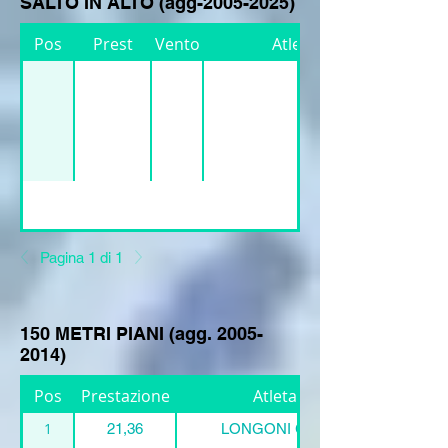
SALTO IN ALTO (agg-2005-2025)
Pos
Prest
Vento
Atleta
Pagina 1 di 1
150 METRI PIANI (agg.
2005-
2014)
Pos
Prestazione
Atleta:
1
21,36
LONGONI Giona