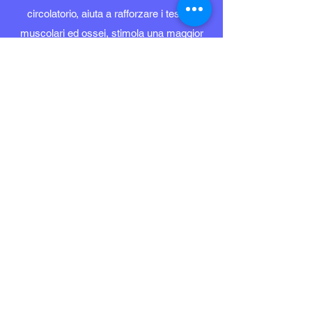
circolatorio, aiuta a rafforzare i tessuti
muscolari ed ossei, stimola una maggior
efficienza del sistema immunitario e riduce
la tensione, l'ansia e lo stress.
Obiettivi specifici: incrementare
l'autostima; stimolare i ragazzi coinvolti a
rispettare le regole; migliorare la
coordinazione viso-motoria e
l'orientamento spaziale.
Attività proposte:Multisportiva, orienteering
– ogni martedì presso la palestra di Via
Porro - Albavilla – Como - dalle ore 16.30
alle 18.00.
Operatore e Responsabile Progetto:
Educatore: Angelo Meduri -
347 3511480