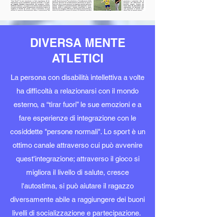
DIVERSA MENTE
ATLETICI
La persona con disabilità intellettiva a volte
ha difficoltà a relazionarsi con il mondo
esterno, a “tirar fuori” le sue emozioni e a
fare esperienze di integrazione con le
cosiddette "persone normali". Lo sport è un
ottimo canale attraverso cui può avvenire
quest'integrazione; attraverso il gioco si
migliora il livello di salute, cresce
l'autostima, si può aiutare il ragazzo
diversamente abile a raggiungere dei buoni
livelli di socializzazione e partecipazione.